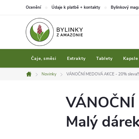
Přejít
Ocenění
Údaje k platbě + kontakty
Bylinkový mag
na
obsah
Čaje, směsi
Extrakty
Tablety
Kapsle
Novinky
VÁNOČNÍ MEDOVÁ AKCE - 20% sleva!!! M
Domů
VÁNOČNÍ M
Malý dárek