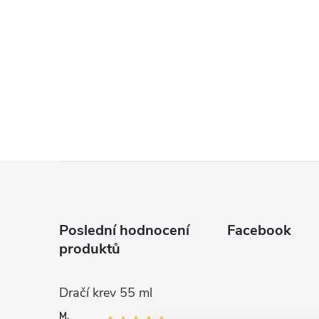
Z
á
Poslední hodnocení
Facebook
p
produktů
a
Dračí krev 55 ml
M.