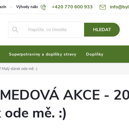
+420 770 600 933
info@byl
azín
Výhody nákupu u nás
Ceník dopravy
Možnosti plateb
HLEDAT
Superpotraviny a doplňky stravy
Doplňky
alý dárek ode mě. :)
EDOVÁ AKCE - 20% 
 ode mě. :)