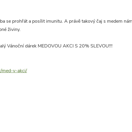
a se prohřát a posílit imunitu. A právě takový čaj s medem nám
né živiny.
a malý Vánoční dárek MEDOVOU AKCI S 20% SLEVOU!!!
/med-v-akci/