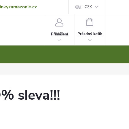
inkyzamazonie.cz
Reklamace
Obchodní podmínky
Ochrana osobních údajů
CZK
NÁKUPNÍ
KOŠÍK
Prázdný košík
Přihlášení
sleva!!!