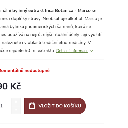
inální
bylinný extrakt Inca Botanica - Marco
se
 mezi doplňky stravy. Neobsahuje alkohol. Marco je
bená bylinka jihoamerických šamanů, která se
es používá na nejrůznější rituální účely. Její využití
 naleznete i v oblasti tradiční etnomedicíny. V
ičce najdete 50 ml extraktu.
Detailní informace
omentálně nedostupné
90 Kč
ná
:
VLOŽIT DO KOŠÍKU