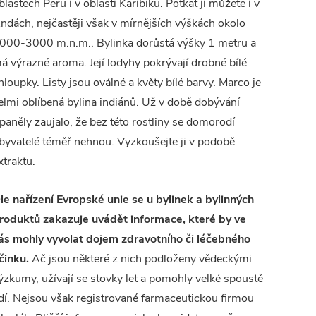
blastech Peru i v oblasti Karibiku. Potkat ji můžete i v
ndách, nejčastěji však v mírnějších výškách okolo
000-3000 m.n.m.. Bylinka dorůstá výšky 1 metru a
á výrazné aroma. Její lodyhy pokrývají drobné bílé
hloupky. Listy jsou oválné a květy bílé barvy. Marco je
elmi oblíbená bylina indiánů. Už v době dobývání
paněly zaujalo, že bez této rostliny se domorodí
byvatelé téměř nehnou. Vyzkoušejte ji v podobě
xtraktu.
le nařízení Evropské unie se u bylinek a bylinných
roduktů zakazuje uvádět informace, které by ve
ás mohly vyvolat dojem zdravotního či léčebného
činku.
Ač jsou některé z nich podloženy vědeckými
ýzkumy, užívají se stovky let a pomohly velké spoustě
idí. Nejsou však registrované farmaceutickou firmou