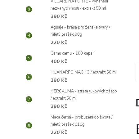
VILCAREINA FORTE - vyhánění
e
nezvaných hostí / extrakt 50 ml
390 Kč
l
Aguaje - krása pro ženské tvary /
mletý prášek 90g
220 Kč
Camu camu - 100 kapslí
400 Kč
HUANARPO MACHO / extrakt 50 ml
390 Kč
HERCALIMA - ztráta tukových zásob
/ extrakt 50 ml
390 Kč
Maca černá - probuzení do života /
mletý prášek 111g
220 Kč