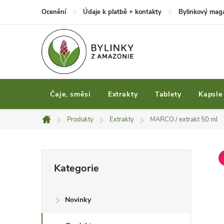
Přejít
Ocenění
Údaje k platbě + kontakty
Bylinkový mag
na
obsah
Čaje, směsi
Extrakty
Tablety
Kapsle
Produkty
Extrakty
MARCO / extrakt 50 ml
Domů
P
Přeskočit
Kategorie
kategorie
o
Novinky
s