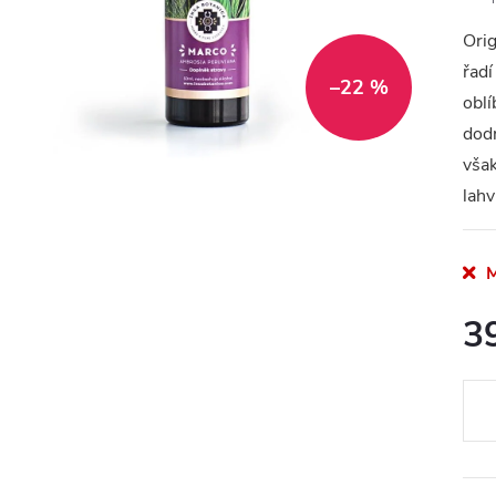
Orig
řadí
–22 %
oblí
dodn
však
lahv
M
3
Měr
cena