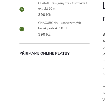
CLARAGUA - jasný zrak Ostrovida /
extrakt 50 ml
390 Kč
CHAGUBONA - konec zvrhlých
buněk / extrakt 50 ml
390 Kč
B
A
p
PŘIJÍMÁME ONLINE PLATBY
j
m
u
p
M
l
V