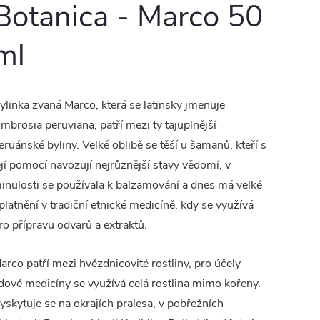
Botanica - Marco 50
ml
ylinka zvaná Marco, která se latinsky jmenuje
mbrosia peruviana, patří mezi ty tajuplnější
eruánské byliny. Velké oblibě se těší u šamanů, kteří s
ejí pomocí navozují nejrůznější stavy vědomí, v
inulosti se používala k balzamování a dnes má velké
platnění v tradiční etnické medicíně, kdy se využívá
ro přípravu odvarů a extraktů.
arco patří mezi hvězdnicovité rostliny, pro účely
idové medicíny se využívá celá rostlina mimo kořeny.
yskytuje se na okrajích pralesa, v pobřežních