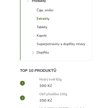
Produkty
t
Čaje, směsi
r
Extrakty
a
Tablety
Kapsle
n
Superpotraviny a doplňky stravy
n
Doplňky
í
TOP 10 PRODUKTŮ
p
Modrý květ 60g
300 Kč
a
Obří přeslička 100g
n
350 Kč