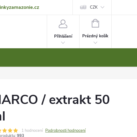
inkyzamazonie.cz
Reklamace
Obchodní podmínky
Ochrana osobních údajů
CZK
NÁKUPNÍ
KOŠÍK
Prázdný košík
Přihlášení
ARCO / extrakt 50
l
1 hodnocení
Podrobnosti hodnocení
produktu:
993