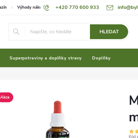
+420 770 600 933
info@byl
azín
Výhody nákupu u nás
Ceník dopravy
Možnosti plateb
HLEDAT
Superpotraviny a doplňky stravy
Doplňky
M
Akce
m
Kód 