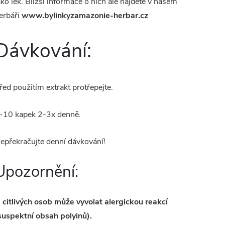
ako lék. Bližší informace o nich ale najdete v našem
erbáři
www.bylinkyzamazonie-herbar.cz
Dávkování:
řed použitím extrakt protřepejte.
-10 kapek 2-3x denně.
epřekračujte denní dávkování!
Upozornění:
 citlivých osob může vyvolat alergickou reakcí
suspektní obsah polyinů).