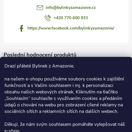
í
info
@
bylinkyzamazonie.cz
+420 770 600 933
https://www.facebook.com/bylinkyzamazonie/
Poslední hodnocení produktů
Drazí přátelé Bylinek z Amazonie,
na našem e-shopu používáme soubory cookies k zajištění
Dračí krev 55 ml
funkčnosti a s Vaším souhlasem i mj. k personalizaci
M.
obsahu našich webových stránek. Kliknutím na tlačítko
„Souhlasím“ souhlasíte s využívaním cookies a předáním
údajů o chování na webu pro zobrazení cílené reklamy na
Úžasný. Nachlazení hned pric. Je to zázrak na vše;)
sociálních sítích a reklamních sítích na dalších webech.
Děkuji, že nám svým souhlasem pomáháte vylepšovat náš
Facebook
e-shop.