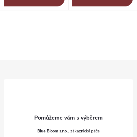
Z
á
p
a
t
Blue Bloom s.r.o.,