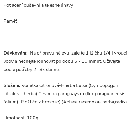
Potlačení duševní a tělesné únavy
Paměť
Dávkování:
Na přípravu nálevu zalejte 1 lžičku 1/4 l vroucí
vody a nechejte louhovat po dobu 5 - 10 minut. Užívejte
podle potřeby 2 -3x denně.
Složení:
Voňatka citronová-Hierba Luisa (Cymbopogon
citratus – herba) Cesmína paraguayská (Ilex paraguariensis-
folium), Ploštičník hroznatý (Actaea racemosa- herba,radix)
Hmotnost: 100g