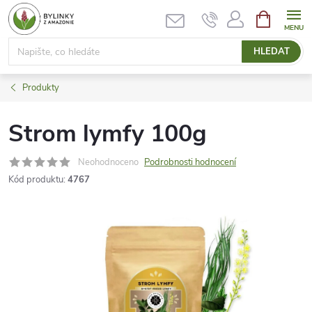
Přejít
NÁKUPNÍ
KOŠÍK
na
obsah
HLEDAT
Produkty
Strom lymfy 100g
Neohodnoceno
Podrobnosti hodnocení
Kód produktu:
4767