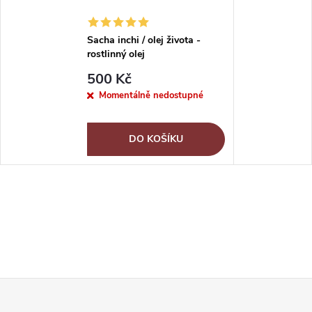
Sacha inchi / olej života -
rostlinný olej
500 Kč
Momentálně nedostupné
DO KOŠÍKU
Z