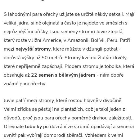
S lahodnými para ořechy už jste se určitě někdy setkali. Mají
veliká jádra, silně olejnatá a často je najdete ve směsích s
nejrůznějšími oříšky. Jsou semeny stromu Juvie ztepilá,
který roste v Jižní Americe, v Amazonii, Bolívii, Peru. Patří
mezi
nejvyšší stromy
, které můžete v džungli potkat -
dorůstá výšky až 50 metrů. Stromy kvetou žlutými květy,
které nepříjemně zapáchají. Plodem stromu je tobolka, která
obsahuje až 22
semen s bělavým jádrem
- nám dobře
známé para ořechy.
Juvie patří mezi stromy, které rostou hlavně v divočině.
Velmi zřídka se pěstují na plantážích, což je také jeden z
důvodů, proč jsou para ořechy poměrně drahou záležitostí.
Dřevnaté
tobolky
po dozrání ze stromů opadávají a semena
uvnitř pak vybírají domorodí sběrači. Vzhledem k velmi