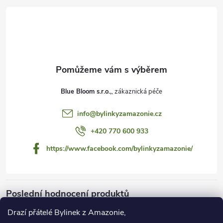
á
p
a
t
Blue Bloom s.r.o.,
í
info
@
bylinkyzamazonie.cz
+420 770 600 933
https://www.facebook.com/bylinkyzamazonie/
Poslední hodnocení produktů
Drazí přátelé Bylinek z Amazonie,