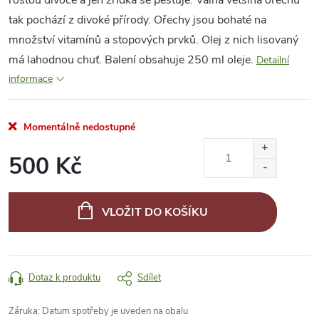
rostou divoce a jen zřídka se pěstuje. Valná většina ořechů
tak pochází z divoké přírody. Ořechy jsou bohaté na
množství vitamínů a stopových prvků. Olej z nich lisovaný
má lahodnou chuť. Balení obsahuje 250 ml oleje.
Detailní
informace
Momentálně nedostupné
500 Kč
Měrná
cena:
VLOŽIT DO KOŠÍKU
Dotaz k produktu
Sdílet
Záruka
:
Datum spotřeby je uveden na obalu