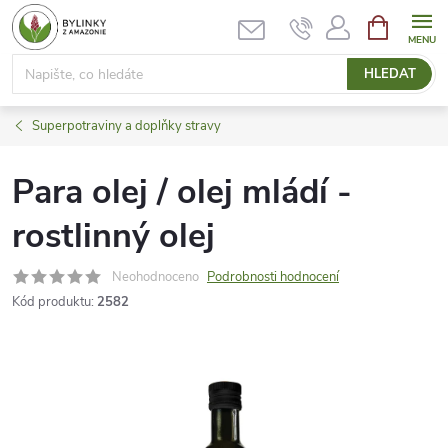
Přejít
NÁKUPNÍ
KOŠÍK
na
obsah
HLEDAT
Superpotraviny a doplňky stravy
Para olej / olej mládí -
rostlinný olej
Neohodnoceno
Podrobnosti hodnocení
Kód produktu:
2582