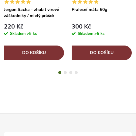
Jergon Sacha - zhubit virové
Pralesní máta 60g
záškodníky / mletý prášek
111g
220 Kč
300 Kč
Skladem
>5 ks
Skladem
>5 ks
DO KOŠÍKU
DO KOŠÍKU
Z
á