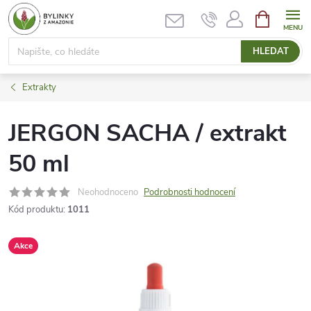
Přejít
NÁKUPNÍ
KOŠÍK
na
obsah
HLEDAT
Extrakty
JERGON SACHA / extrakt
50 ml
Neohodnoceno
Podrobnosti hodnocení
Kód produktu:
1011
Akce