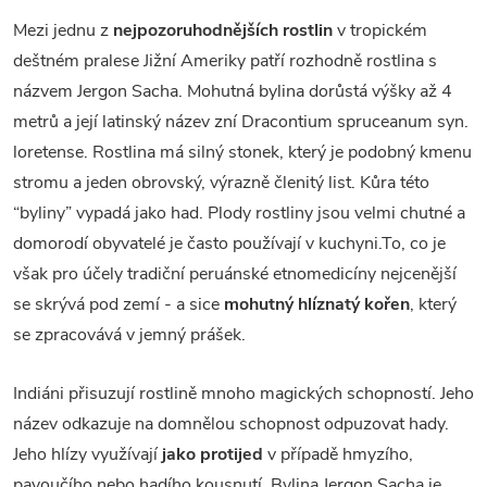
Mezi jednu z
nejpozoruhodnějších rostlin
v tropickém
deštném pralese Jižní Ameriky patří rozhodně rostlina s
názvem Jergon Sacha. Mohutná bylina dorůstá výšky až 4
metrů a její latinský název zní Dracontium spruceanum syn.
loretense. Rostlina má silný stonek, který je podobný kmenu
stromu a jeden obrovský, výrazně členitý list. Kůra této
“byliny” vypadá jako had. Plody rostliny jsou velmi chutné a
domorodí obyvatelé je často používají v kuchyni.To, co je
však pro účely tradiční peruánské etnomedicíny nejcenější
se skrývá pod zemí - a sice
mohutný hlíznatý kořen
, který
se zpracovává v jemný prášek.
Indiáni přisuzují rostlině mnoho magických schopností. Jeho
název odkazuje na domnělou schopnost odpuzovat hady.
Jeho hlízy využívají
jako protijed
v případě hmyzího,
pavoučího nebo hadího kousnutí. Bylina Jergon Sacha je