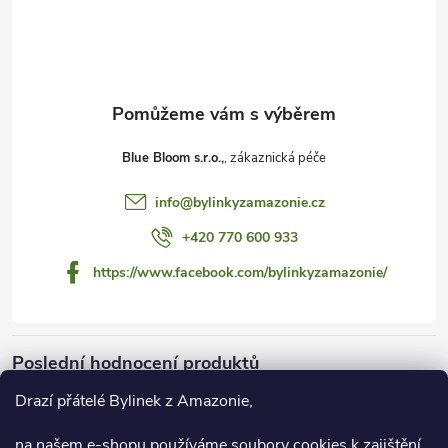
p
a
t
Blue Bloom s.r.o.,
í
info
@
bylinkyzamazonie.cz
+420 770 600 933
https://www.facebook.com/bylinkyzamazonie/
Poslední hodnocení produktů
Drazí přátelé Bylinek z Amazonie,
na našem e-shopu používáme soubory cookies k zajištění
Dračí krev 55 ml