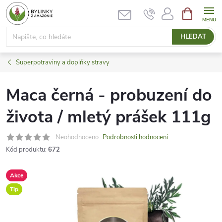
Přejít
NÁKUPNÍ
KOŠÍK
na
obsah
HLEDAT
Superpotraviny a doplňky stravy
Maca černá - probuzení do
života / mletý prášek 111g
Neohodnoceno
Podrobnosti hodnocení
Kód produktu:
672
Akce
Tip