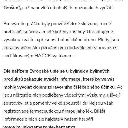
ženšen”,
což napovídá o bohatých možnostech využití.
Pro výrobu prášku byly použité šetrně sklizené, ručně
přebrané, sušené a mleté kořeny rostliny. Garantujeme
vysokou kvalitu a přesnost botanického druhu. Plody jsou
zpracované naším peruánským dodavatelem v provozu s
certifikovaným HACCP systémem.
Dle nařízení Evropské unie se u bylinek a bylinných
produktů zakazuje uvádět informace, které by ve vás
mohly vyvolat dojem zdravotního či léčebného účinku.
Ač
jsou některé z nich podloženy vědeckými výzkumy, užívají
se stovky let a pomohly velké spoustě lidí. Nejsou však
registrované farmaceutickou firmou jako lék. Bližší
informace o nich ale najdete v našem herbáři
www.bylinkyzamazonie-herbar.cz