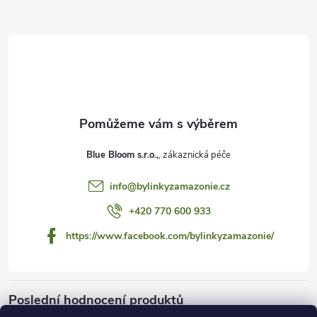
Z
á
p
a
t
Blue Bloom s.r.o.,
í
info
@
bylinkyzamazonie.cz
+420 770 600 933
https://www.facebook.com/bylinkyzamazonie/
Poslední hodnocení produktů