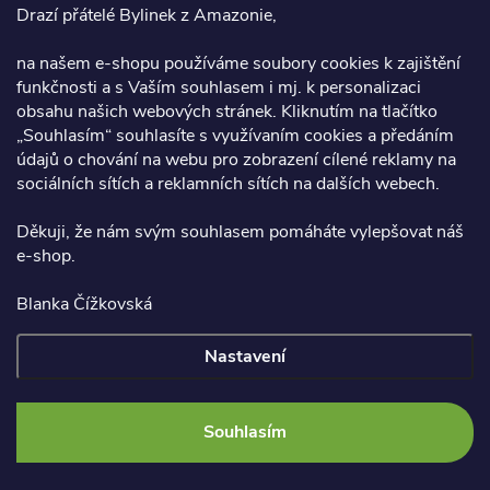
Drazí přátelé Bylinek z Amazonie,
na našem e-shopu používáme soubory cookies k zajištění
Dračí krev 55 ml
funkčnosti a s Vaším souhlasem i mj. k personalizaci
M.
obsahu našich webových stránek. Kliknutím na tlačítko
„Souhlasím“ souhlasíte s využívaním cookies a předáním
údajů o chování na webu pro zobrazení cílené reklamy na
Úžasný. Nachlazení hned pric. Je to zázrak na vše;)
sociálních sítích a reklamních sítích na dalších webech.
Děkuji, že nám svým souhlasem pomáháte vylepšovat náš
Facebook
e-shop.
Blanka Čížkovská
Vše o nákupu
Nastavení
Copyright 2026
Bylinky z Amazonie
. Všechna práva vyhrazena.
Souhlasím
Vytvořil Shoptet