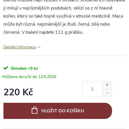
kterou můžete najít vysoko v Andách. Jihoameričtí obyvatelé
ji milují v nejrůznějších podobách, sklízí se z ní hlavně
kořen, který se také hojně využívá v etnické medicíně. Maca
může být různá, nejznámější je žlutí, černá, bílá nebo
červená. V balení najdete 111 g prášku.
Detailní informace
Skladem
>5 ks
12.8.2026
220 Kč
Měrná
cena:
VLOŽIT DO KOŠÍKU