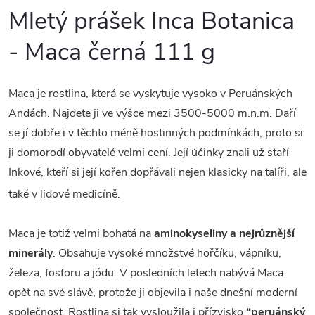
Mletý prášek Inca Botanica
- Maca černá 111 g
Maca je rostlina, která se vyskytuje vysoko v Peruánských
Andách. Najdete ji ve výšce mezi 3500-5000 m.n.m. Daří
se jí dobře i v těchto méně hostinných podmínkách, proto si
ji domorodí obyvatelé velmi cení. Její účinky znali už staří
Inkové, kteří si její kořen dopřávali nejen klasicky na talíři, ale
také v lidové medicíně.
Maca je totiž velmi bohatá na
aminokyseliny a nejrůznější
minerály
. Obsahuje vysoké množstvé hořčíku, vápníku,
železa, fosforu a jódu. V posledních letech nabývá Maca
opět na své slávě, protože ji objevila i naše dnešní moderní
společnost. Rostlina si tak vysloužila i přízvisko
“peruánský