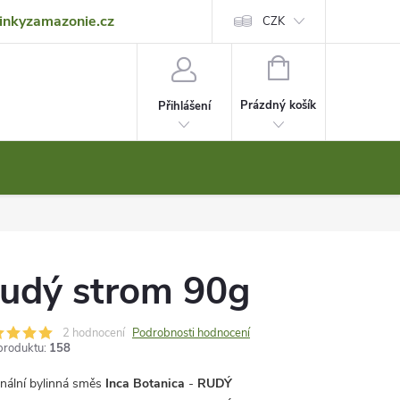
inkyzamazonie.cz
Reklamace
Obchodní podmínky
Ochrana osobních údajů
CZK
NÁKUPNÍ
KOŠÍK
Prázdný košík
Přihlášení
udý strom 90g
2 hodnocení
Podrobnosti hodnocení
produktu:
158
inální bylinná směs
Inca Botanica
-
RUDÝ