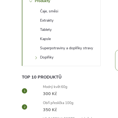
Produkty
t
Čaje, směsi
r
Extrakty
a
Tablety
Kapsle
n
Superpotraviny a doplňky stravy
n
Doplňky
í
TOP 10 PRODUKTŮ
p
Modrý květ 60g
300 Kč
a
Obří přeslička 100g
n
350 Kč