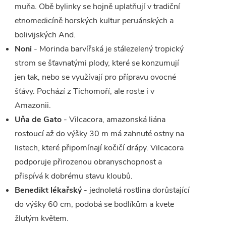
muňa. Obě bylinky se hojně uplatňují v tradiční
etnomedicíně horských kultur peruánských a
bolivijských And.
Noni
- Morinda barvířská je stálezelený tropický
strom se šťavnatými plody, které se konzumují
jen tak, nebo se využívají pro přípravu ovocné
šťávy. Pochází z Tichomoří, ale roste i v
Amazonii.
Uňa de Gato
- Vilcacora, amazonská liána
rostoucí až do výšky 30 m má zahnuté ostny na
listech, které připomínají kočičí drápy. Vilcacora
podporuje přirozenou obranyschopnost a
přispívá k dobrému stavu kloubů.
Benedikt lékařský
- jednoletá rostlina dorůstající
do výšky 60 cm, podobá se bodlíkům a kvete
žlutým květem.