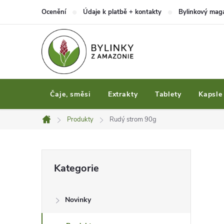
Přejít
Ocenění
Údaje k platbě + kontakty
Bylinkový mag
na
obsah
Čaje, směsi
Extrakty
Tablety
Kapsle
Produkty
Rudý strom 90g
Domů
P
Přeskočit
Kategorie
kategorie
o
Novinky
s