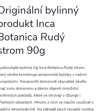
Originální bylinný
produkt Inca
Botanica Rudý
strom 90g
yzkoušejte bylinný čaj Inca Botanica Rudý strom,
terý skvěle kombinuje amazonské bylinky s našimi
vropskými. Amazonští domorodí obyvatelé skvěle
nají svou domovinu a dávno objevili množství
osltinných pokladů, které se skrývají v džungli i
řilehlých oblastech. Mnoho z nich se naučili využívat v
radiční etnomedicíně. Na základě jejich receptů vznikla