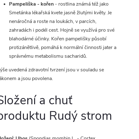
Pampeliška - kořen
- rostlina známá též jako
Smetánka lékařská kvete jasně žlutými květy. Je
nenáročná a roste na loukách, v parcích,
zahradách i podél cest. Hojně se využívá pro své
blahodárné účinky. Kořen pampelišky působí
protizánětlivě, pomáhá k normální činnosti jater a
správnému metabolismu sacharidů.
ýše uvedená zdravotní tvrzení jsou v souladu se
ákonem a jsou povolena.
Složení a chuť
produktu Rudý strom
ložení:
Ubos
(Spondias mombin L. - Cortex,