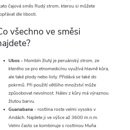
 tato čajová směs Rudý strom, kterou si můžete
opřávat dle libosti.
Co všechno ve směsi
najdete?
Ubos -
Mombín žlutý je peruánský strom, ze
kterého se pro etnomedicínu využívá hlavně kůra,
ale také plody nebo listy. Přidává se také do
pokrmů. Při použití většího množství může
způsobovat nevolnost. Nálev z kůry má výraznou
žlutou barvu.
Guanabana
- rostlina roste velmi vysoko v
Andách. Najdete ji ve výšce až 3600 m.n.m.
Velmi často se kombinuje s rostlinou Muňa