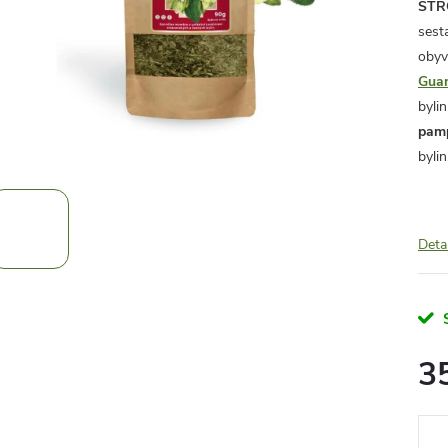
ST
sest
obyv
Gua
byli
pamp
bylin
Deta
3
Měr
cena