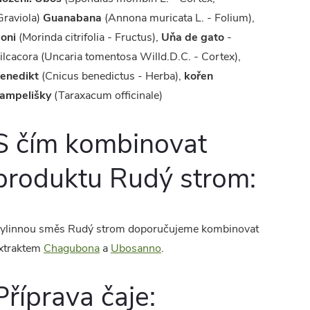
Graviola)
Guanabana
(Annona muricata L. - Folium),
oni
(Morinda citrifolia - Fructus),
Uňa de gato
-
ilcacora (Uncaria tomentosa Willd.D.C. - Cortex),
enedikt
(Cnicus benedictus - Herba),
kořen
ampelišky
(Taraxacum officinale)
S čím kombinovat
produktu Rudý strom:
ylinnou směs Rudý strom doporučujeme kombinovat
xtraktem
Chagubona
a
Ubosanno
.
Příprava čaje: