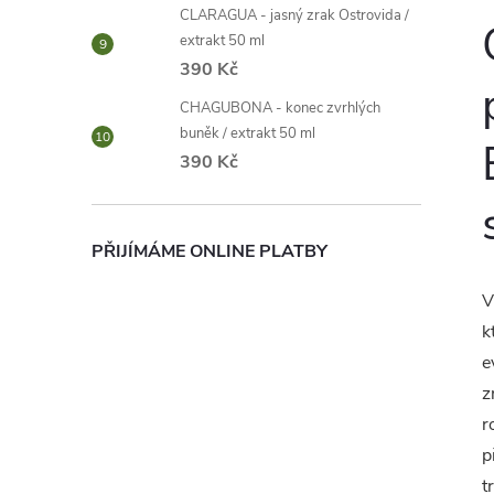
CLARAGUA - jasný zrak Ostrovida /
extrakt 50 ml
390 Kč
CHAGUBONA - konec zvrhlých
buněk / extrakt 50 ml
390 Kč
PŘIJÍMÁME ONLINE PLATBY
V
k
e
z
r
p
t