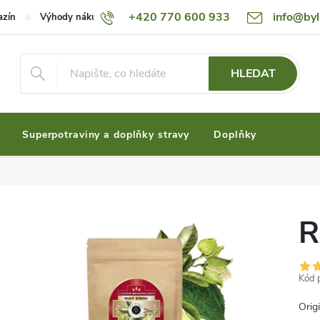
+420 770 600 933
info@byl
azín
Výhody nákupu u nás
Ceník dopravy
Možnosti plateb
HLEDAT
Superpotraviny a doplňky stravy
Doplňky
R
Kód 
Orig