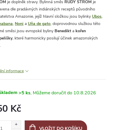
ROM
je doplněk stravy. Bylinná směs
RUDÝ STROM
je
avena dle pradávných indiánských receptů původního
atelstva Amazonie, jejíž hlavní složkou jsou bylinky
Ubos
,
nabana
,
Noni
a
Uňa de gato
, doprovodnou služkou této
nné směsi jsou evropské byliny
Benedikt
a
kořen
elišky
, které harmonicky posilují účinek amazonských
.
ilní informace
Skladem
>5 ks
10.8.2026
50 Kč
ná
:
VLOŽIT DO KOŠÍKU