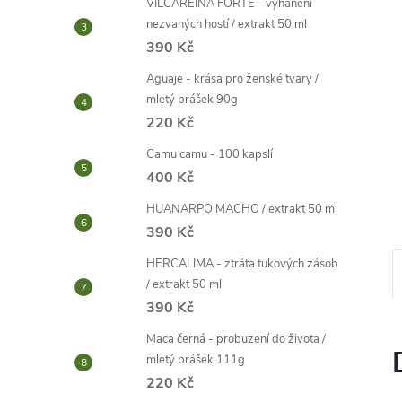
VILCAREINA FORTE - vyhánění
e
nezvaných hostí / extrakt 50 ml
390 Kč
l
Aguaje - krása pro ženské tvary /
mletý prášek 90g
220 Kč
Camu camu - 100 kapslí
400 Kč
HUANARPO MACHO / extrakt 50 ml
390 Kč
HERCALIMA - ztráta tukových zásob
/ extrakt 50 ml
390 Kč
Maca černá - probuzení do života /
mletý prášek 111g
220 Kč