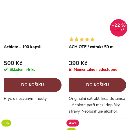
–22 %
500 Kč
Achiote - 100 kapslí
ACHIOTE / extrakt 50 ml
500 Kč
390 Kč
Skladem
>5 ks
Momentálně nedostupné
DO KOŠÍKU
DO KOŠÍKU
Pryč s nezvanými hosty
Originální extrakt Inca Botanica
- Achiote patří mezi doplňky
stravy. Neobsahuje alkohol.
Achiote patří mezi významné
Tip
Akce
stromy rostoucí v Jižní Americe.