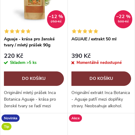
ů
ů
–12 %
–22 %
250 Kč
500 Kč
Aguaje - krása pro ženské
AGUAJE / extrakt 50 ml
tvary / mletý prášek 90g
220 Kč
390 Kč
Skladem
>5 ks
Momentálně nedostupné
DO KOŠÍKU
DO KOŠÍKU
Originální mletý prášek Inca
Originální extrakt Inca Botanica
Botanica Aguaje - krása pro
- Aguaje patří mezi doplňky
ženské tvary se řadí mezi
stravy. Neobsahuje alkohol.
doplňky stravy. Aguaje, jiným
Aguaje neboli Mauricie převislá
Novinka
Akce
jménem také Mauricie převislá
patří mezi jednu z
má podobu nádherné palmy....
nejkrásnějších palem světa.
Tip
Roste v...