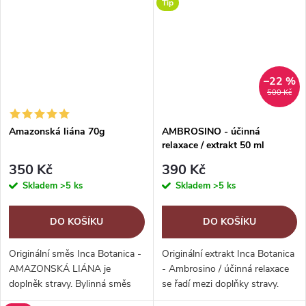
Poznáte ho snadno podle...
Tip
–22 %
500 Kč
Amazonská liána 70g
AMBROSINO - účinná
relaxace / extrakt 50 ml
350 Kč
390 Kč
Skladem
>5 ks
Skladem
>5 ks
DO KOŠÍKU
DO KOŠÍKU
Originální směs Inca Botanica -
Originální extrakt Inca Botanica
AMAZONSKÁ LIÁNA je
- Ambrosino / účinná relaxace
doplněk stravy. Bylinná směs
se řadí mezi doplňky stravy.
Amazonská liána je sestavena
Neobsahuje alkohol. Bylinný