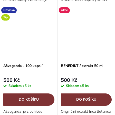
alkohol. Anona Graviola známá
Anona Graviola, známá také
Novinka
Akce
také jako Anona ostnitá nebo
jako Anona ostnitá nebo
Láhevník ostnitý je ovocný...
Láhevník ostnitý je ovocný
Tip
strom...
Ašvaganda - 100 kapslí
BENEDIKT / extrakt 50 ml
500 Kč
500 Kč
Skladem
>5 ks
Skladem
>5 ks
DO KOŠÍKU
DO KOŠÍKU
Ašvaganda je z pohledu
Originální extrakt Inca Botanica