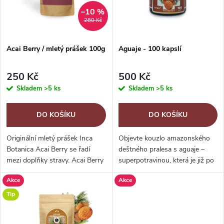
n
i
–10 %
280 Kč
í
s
p
Acai Berry / mletý prášek 100g
Aguaje - 100 kapslí
p
r
250 Kč
500 Kč
r
Skladem
>5 ks
Skladem
>5 ks
o
o
DO KOŠÍKU
DO KOŠÍKU
d
d
Originální mletý prášek Inca
Objevte kouzlo amazonského
u
Botanica Acai Berry se řadí
deštného pralesa s aguaje –
mezi doplňky stravy. Acai Berry
superpotravinou, která je již po
u
je bobulovité ovoce temně
staletí ceněna pro své
k
Akce
Akce
fialové barvy, které svou chutí a
výjimečné výživové a zdraví
k
vůní připomíná lesní plody....
prospěšné vlastnosti a...
Tip
t
t