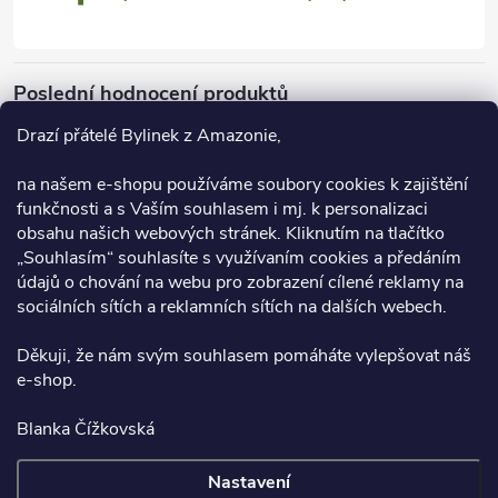
p
i
s
Poslední hodnocení produktů
u
Drazí přátelé Bylinek z Amazonie,
na našem e-shopu používáme soubory cookies k zajištění
Dračí krev 55 ml
funkčnosti a s Vaším souhlasem i mj. k personalizaci
M.
obsahu našich webových stránek. Kliknutím na tlačítko
„Souhlasím“ souhlasíte s využívaním cookies a předáním
údajů o chování na webu pro zobrazení cílené reklamy na
Úžasný. Nachlazení hned pric. Je to zázrak na vše;)
sociálních sítích a reklamních sítích na dalších webech.
Děkuji, že nám svým souhlasem pomáháte vylepšovat náš
Facebook
e-shop.
Blanka Čížkovská
Vše o nákupu
Nastavení