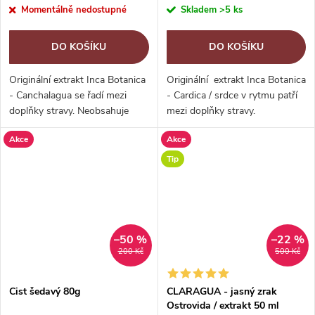
Momentálně nedostupné
Skladem
>5 ks
DO KOŠÍKU
DO KOŠÍKU
Originální extrakt Inca Botanica
Originální extrakt Inca Botanica
- Canchalagua se řadí mezi
- Cardica / srdce v rytmu patří
doplňky stravy. Neobsahuje
mezi doplňky stravy.
alkohol. Canchalagua je drobná
Neobsahuje alkohol. Extrakt
Akce
Akce
bylinka pocházející z
Cardica se skládá ze dvou
jihoamerických And, která je
bylinek - Srdečníku obecného
Tip
typická...
a...
–50 %
–22 %
200 Kč
500 Kč
Cist šedavý 80g
CLARAGUA - jasný zrak
Ostrovida / extrakt 50 ml