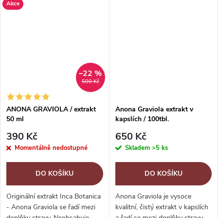
Akce
dle pradávných indiánských
extrakt Ambrosino je sestaven
receptů původního
na základě pradávných...
obyvatelstva...
–22 %
500 Kč
ANONA GRAVIOLA / extrakt
Anona Graviola extrakt v
50 ml
kapslích / 100tbl.
390 Kč
650 Kč
Momentálně nedostupné
Skladem
>5 ks
DO KOŠÍKU
DO KOŠÍKU
Originální extrakt Inca Botanica
Anona Graviola je vysoce
- Anona Graviola se řadí mezi
kvalitní, čistý extrakt v kapslích
doplňky stravy. Neobsahuje
a řadí se mezi doplňky stravy.