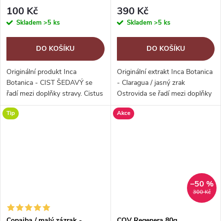
100 Kč
390 Kč
Skladem
>5 ks
Skladem
>5 ks
DO KOŠÍKU
DO KOŠÍKU
Originální produkt Inca
Originální extrakt Inca Botanica
Botanica - CIST ŠEDAVÝ se
- Claragua / jasný zrak
řadí mezi doplňky stravy. Cistus
Ostrovida se řadí mezi doplňky
je středně velký stálezelený keř
stravy. Neobsahuje alkohol.
Tip
Akce
s výrazně aromatickými a
Bylinný extrakt Claragua je
krásně zbarvenými květy, pro
sestaven na základě
něž...
pradávných...
–50 %
300 Kč
Copaiba / malý zázrak -
COV Regenera 80g