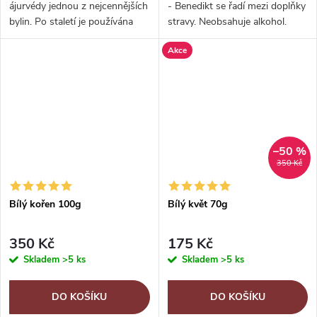
ájurvédy jednou z nejcennějších
- Benedikt se řadí mezi doplňky
bylin. Po staletí je používána
stravy. Neobsahuje alkohol.
pro velkou řadu pozitivních
Benedikt lékařský neboli Hořký
Akce
účinků na organizmus a
bodlák roste na slunných
předeším pro posílení
místech a daří se mu i v...
organismu.
–50 %
350 Kč
Bílý kořen 100g
Bílý květ 70g
350 Kč
175 Kč
Skladem
>5 ks
Skladem
>5 ks
DO KOŠÍKU
DO KOŠÍKU