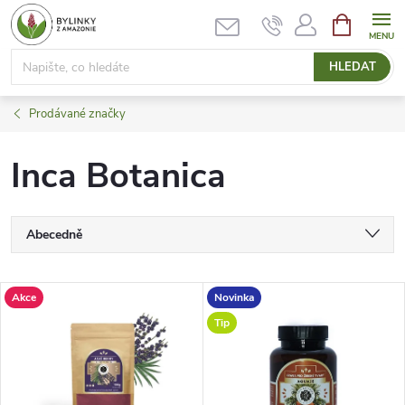
Přejít
NÁKUPNÍ
KOŠÍK
na
obsah
HLEDAT
Prodávané značky
Inca Botanica
Ř
Abecedně
a
Nejlevnější
V
Akce
Novinka
Nejdražší
z
Tip
ý
Nejprodávanější
e
p