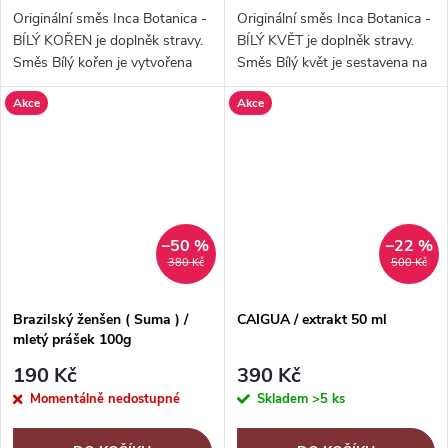
Originální směs Inca Botanica -
Originální směs Inca Botanica -
BÍLÝ KOŘEN je doplněk stravy.
BÍLÝ KVĚT je doplněk stravy.
Směs Bílý kořen je vytvořena
Směs Bílý květ je sestavena na
podle pradávných indiánských
základě pradávných
Akce
Akce
receptů původních obyvatel
indiánských receptů původního
Amazonie, kde se Maca,
obyvatelstva Amazonie. Její
kterou...
hlavní...
–50 %
–22 %
380 Kč
500 Kč
Brazilský ženšen ( Suma ) /
CAIGUA / extrakt 50 ml
mletý prášek 100g
190 Kč
390 Kč
Momentálně nedostupné
Skladem
>5 ks