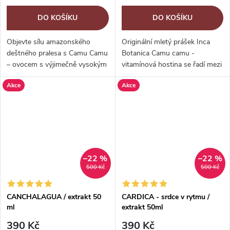
DO KOŠÍKU
DO KOŠÍKU
Objevte sílu amazonského
Originální mletý prášek Inca
deštného pralesa s Camu Camu
Botanica Camu camu -
– ovocem s výjimečně vysokým
vitamínová hostina se řadí mezi
obsahem vitamínu C,
doplňky stravy. Camu camu je
Akce
Akce
nejbohatším dosud objeveným
keříkovitý strom rostoucí u
zdrojem vitaminu C na planetě
říčních oblastí amazonského
deštného...
–22 %
–22 %
500 Kč
500 Kč
CANCHALAGUA / extrakt 50
CARDICA - srdce v rytmu /
ml
extrakt 50ml
390 Kč
390 Kč