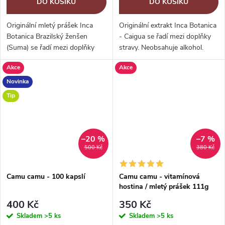
DO KOŠÍKU
DO KOŠÍKU
Originální mletý prášek Inca
Originální extrakt Inca Botanica
Botanica Brazilský ženšen
- Caigua se řadí mezi doplňky
(Suma) se řadí mezi doplňky
stravy. Neobsahuje alkohol.
stravy. Brazilský ženšen se řadí
Caigua, známá také jako
Akce
Akce
do skupiny nepravých ženšenů
Ačokča, se pěstuje v Jižní
a obyvatelé Brazilie mu...
Americe hlavně pro své plody,
Novinka
které...
Tip
–20 %
–7 %
500 Kč
380 Kč
Camu camu - 100 kapslí
Camu camu - vitamínová
hostina / mletý prášek 111g
400 Kč
350 Kč
Skladem
>5 ks
Skladem
>5 ks