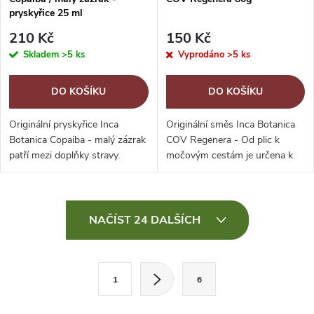
pryskyřice 25 ml
210 Kč
150 Kč
Skladem
>5 ks
Vyprodáno
>5 ks
DO KOŠÍKU
DO KOŠÍKU
Originální pryskyřice Inca
Originální směs Inca Botanica
Botanica Copaiba - malý zázrak
COV Regenera - Od plic k
patří mezi doplňky stravy.
močovým cestám je určena k
Přírodní pryskyřice se získává
dlouhodobému užívání.
ze stromu rostoucího v
amazonském pralese.
O
Domorodí obyvatelé...
NAČÍST 24 DALŠÍCH
v
l
S
1
6
t
á
r